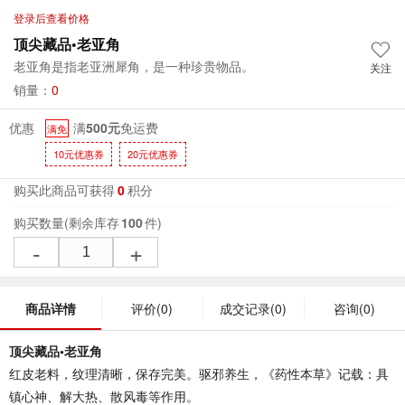
登录后查看价格
顶尖藏品•老亚角
老亚角是指老亚洲犀角，是一种珍贵物品。
关注
销量：
0
优惠
满
500元
免运费
满免
10元优惠券
20元优惠券
购买此商品可获得
0
积分
购买数量
(剩余库存
100
件)
-
+
商品详情
评价
(0)
成交记录
(0)
咨询
(0)
顶尖藏品•老亚角
红皮老料，纹理清晰，保存完美。驱邪养生，《药性本草》记载：具
镇心神、解大热、散风毒等作用。