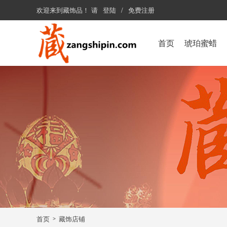
欢迎来到
藏饰品
！
请
登陆
/
免费注册
首页
琥珀蜜蜡
首页
藏饰店铺
>