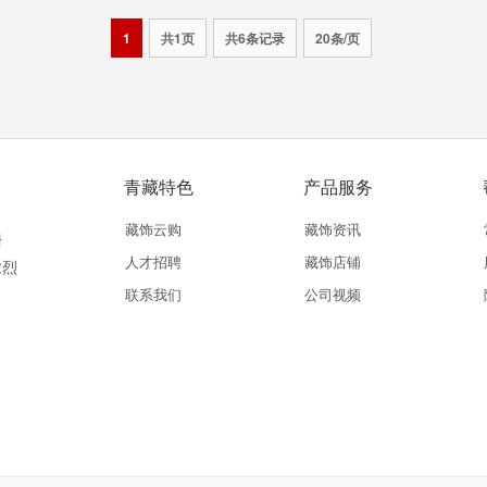
1
共1页
共6条记录
20条/页
青藏特色
产品服务
藏饰云购
藏饰资讯
珊
人才招聘
藏饰店铺
浓烈
联系我们
公司视频