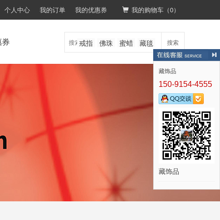
个人中心
我的订单
我的优惠券
我的购物车（
0
）
惠券
戒指
佛珠
蜜蜡
藏毯
搜索
藏饰品
150-9154-4555
藏饰品