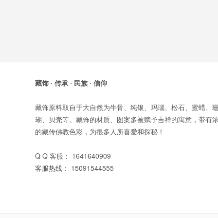
藏饰 · 传承 · 民族 · 信仰
藏饰原料取自于大自然为牛骨、纯银、玛瑙、松石、蜜蜡、
瑚、贝壳等。藏饰的材质、图案多被赋予吉祥的寓意，带有
的藏传佛教色彩，为很多人所喜爱和探秘！
Q Q 客服： 1641640909
客服热线： 15091544555