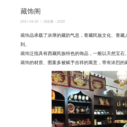
藏饰阁
2021-04-20
浏览量：2330
藏饰
品承载了浓厚的藏韵气息，青藏民族文化、青藏
到。
藏饰
泛指具有西藏民族特色的饰品，一般以天然宝石
藏饰
的材质、图案多被赋予吉祥的寓意，带有浓烈的