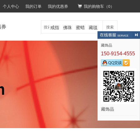
个人中心
我的订单
我的优惠券
我的购物车（
0
）
惠券
戒指
佛珠
蜜蜡
藏毯
搜索
藏饰品
150-9154-4555
藏饰品