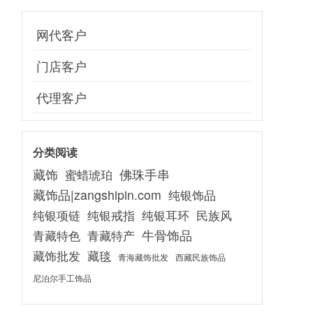
网代客户
门店客户
代理客户
分类阅读
佛珠手串
藏饰
蜜蜡琥珀
藏饰品|zangshipin.com
纯银饰品
民族风
纯银项链
纯银戒指
纯银耳环
青藏特色
青藏特产
牛骨饰品
藏饰批发
藏毯
青海藏饰批发
西藏民族饰品
尼泊尔手工饰品