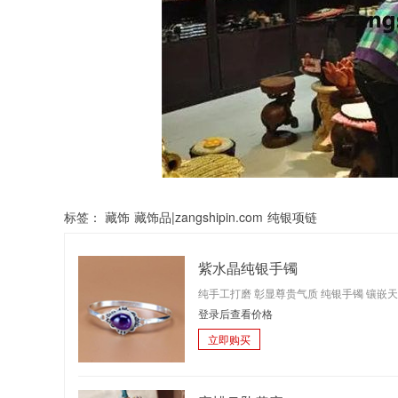
标签：
藏饰
藏饰品|zangshipin.com
纯银项链
紫水晶纯银手镯
纯手工打磨 彰显尊贵气质 纯银手镯 镶嵌
登录后查看价格
立即购买