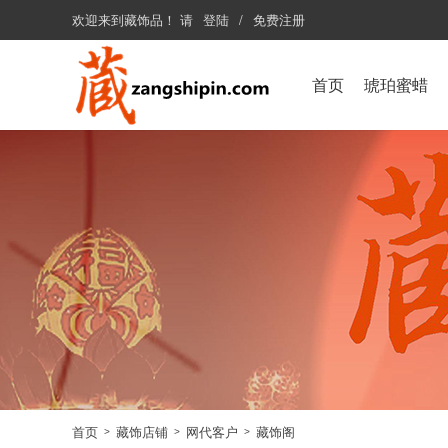
欢迎来到
藏饰品
！
请
登陆
/
免费注册
首页
琥珀蜜蜡
首页
藏饰店铺
网代客户
藏饰阁
>
>
>